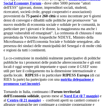
Social Economy Forum
- dove oltre 5000 persone "attori
dell'ESS" (giovani, donne, imprenditori sociali, studenti,
ricercatori, società civile, gruppi cooperativi e associazioni)
provenienti da
75 paesi e 260 città
si sono incontrate per 6 giorni
densi di convegni e dibattiti sulle politiche per promuovere "un
nuovo modello di economia sociale e solidale per le comunità, in
particolare per i giovani e le donne, la maggioranza ma anche i
gruppi vulnerabili ed emarginati". La cerimonia di chiusura è stata
presieduta da Victorine Anquediche NDEYE, Ministro della
Microfinanza e dell'Economia Sociale e Solidale senegalese, alla
presenza dei sindaci delle municipalità del Senegal e di molte città
e regioni da tutti i continenti.
La co-costruzione in modalità realmente partecipative di politiche
pubbliche tra i promotori delle pratiche altereconomiche e gli enti
locali è oggi sempre più importante e spazi come il GSEF sono
utili per fare il collegamento tra la dimensione internazionale e
quella locale.
RIPESS
e in particolare
RIPESS Europa
(di cui
RIES fa parte) ha partecipato con una
nutrita delegazione e
promosso vari incontri
.
Tornando in Italia, continuano i
Forum territoriali
dell'Economia solidale
, questo mese al
Nord Est (il 7 maggio)
e
al
Centro (il 21 maggio)
- confronti aperti su cantieri comuni e
alleanze strategiche per continuare a costruire cooperazione e