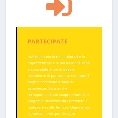

PARTECIPATE
Invitiamo
tutte
le reti territoriali e le
organizzazioni e le persone che sono
e sono state attive in queste
esperienze di partecipare e portare il
proprio contributo di idee ed
esperienze. Sarà anche
un’opportunità per scoprire formule e
progetti di successo da riprendere e
realizzare in altri territori. Oppure, più
semplicemente, per ricevere