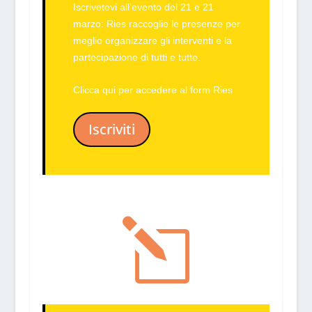
Iscrivetevi
all’evento del 21 e 21
marzo: Ries raccoglie le presenze per
meglio organizzare gli interventi e la
partecipazione di tutti e tutte.
Clicca qui per accedere al form Ries
Iscriviti
l