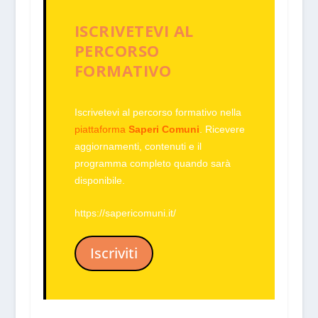
ISCRIVETEVI AL
PERCORSO
FORMATIVO
Iscrivetevi
al percorso formativo nella
piattaforma
Saperi Comuni
. Ricevere
aggiornamenti, contenuti e il
programma completo quando sarà
disponibile.
https://sapericomuni.it/
Iscriviti