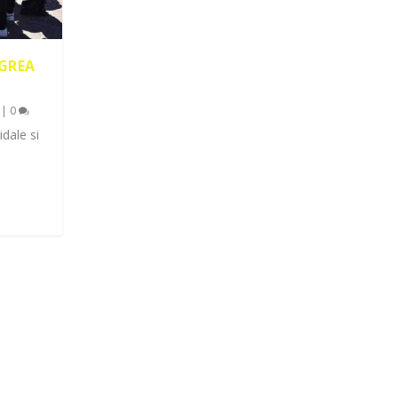
GREA
|
0
dale si