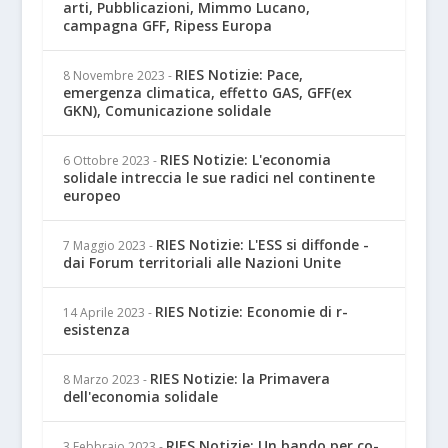
arti, Pubblicazioni, Mimmo Lucano,
campagna GFF, Ripess Europa
RIES Notizie: Pace,
8 Novembre 2023
-
emergenza climatica, effetto GAS, GFF(ex
GKN), Comunicazione solidale
RIES Notizie: L'economia
6 Ottobre 2023
-
solidale intreccia le sue radici nel continente
europeo
RIES Notizie: L'ESS si diffonde -
7 Maggio 2023
-
dai Forum territoriali alle Nazioni Unite
RIES Notizie: Economie di r-
14 Aprile 2023
-
esistenza
RIES Notizie: la Primavera
8 Marzo 2023
-
dell'economia solidale
RIES Notizie: Un bando per co-
3 Febbraio 2023
-