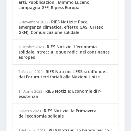
arti, Pubblicazioni, Mimmo Lucano,
campagna GFF, Ripess Europa
RIES Notizie: Pace,
8 Novembre 2023
-
emergenza climatica, effetto GAS, GFF(ex
GKN), Comunicazione solidale
RIES Notizie: L'economia
6 Ottobre 2023
-
solidale intreccia le sue radici nel continente
europeo
RIES Notizie: L'ESS si diffonde -
7 Maggio 2023
-
dai Forum territoriali alle Nazioni Unite
RIES Notizie: Economie di r-
14 Aprile 2023
-
esistenza
RIES Notizie: la Primavera
8 Marzo 2023
-
dell'economia solidale
RIES Notizie: Un bando per co-
3 Febbraio 2023
-