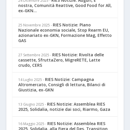
RIES Notizie: Auguri, E'
24 Dicembre 2025
-
nostra, Comunità Reattive, Good Food for All,
ex-GKN...
RIES Notizie: PIano
25 Novembre 2025
-
Nazionale economia sociale, Stop Rearm EU,
azionariato ex-GKN, Formazione Mag, Effetto
GAS
RIES Notizie: Rivolta delle
27 Settembre 2025
-
cassette, SfruttaZero, MigreRETE, Latte
crudo, CERS
RIES Notizie: Campagna
14 Luglio 2025
-
Altromercato, Consigli di lettura, Bilanci di
Giustizia, ex-GKN
RIES Notizie: Assemblea RIES
13 Giugno 2025
-
2025, Solidalia, notizie dai soci, Riarmo, Gaza
RIES Notizie: Assemblea RIES
16 Maggio 2025
-
2025. Solidalia, alla Fiera del Des, Transition