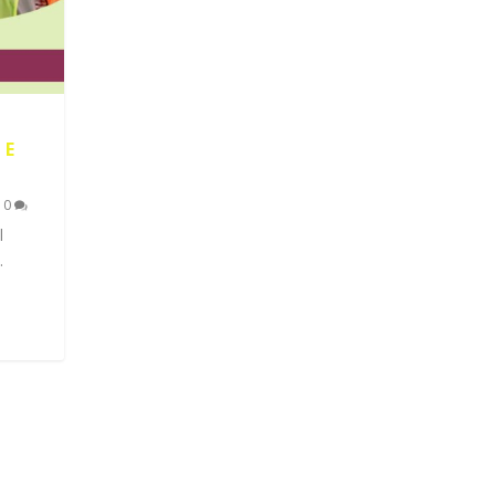
 E
|
0
l
.