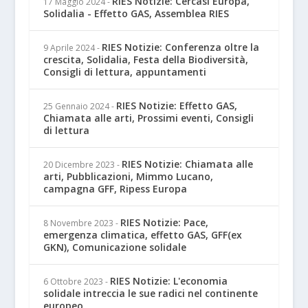
RIES Notizie: Cercasi Europa,
17 Maggio 2024
-
Solidalia - Effetto GAS, Assemblea RIES
RIES Notizie: Conferenza oltre la
9 Aprile 2024
-
crescita, Solidalia, Festa della Biodiversità,
Consigli di lettura, appuntamenti
RIES Notizie: Effetto GAS,
25 Gennaio 2024
-
Chiamata alle arti, Prossimi eventi, Consigli
di lettura
RIES Notizie: Chiamata alle
20 Dicembre 2023
-
arti, Pubblicazioni, Mimmo Lucano,
campagna GFF, Ripess Europa
RIES Notizie: Pace,
8 Novembre 2023
-
emergenza climatica, effetto GAS, GFF(ex
GKN), Comunicazione solidale
RIES Notizie: L'economia
6 Ottobre 2023
-
solidale intreccia le sue radici nel continente
europeo