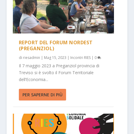
REPORT DEL FORUM NORDEST
(PREGANZIOL)
di
riesadmin
|
Mag 15, 2023
|
Incontri RIES
|
0
Il 7 maggio 2023 a Preganziol provincia di
Treviso si è svolto il Forum Territoriale
dell’Economia...
PER SAPERNE DI PIÙ