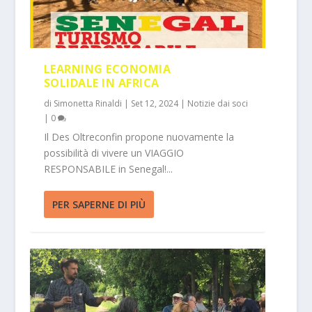
LEARNING ECONOMIA
SOLIDALE IN AFRICA
di
Simonetta Rinaldi
|
Set 12, 2024
|
Notizie dai soci
|
0
Il Des Oltreconfin propone nuovamente la
possibilità di vivere un VIAGGIO
RESPONSABILE in Senegal!...
PER SAPERNE DI PIÙ