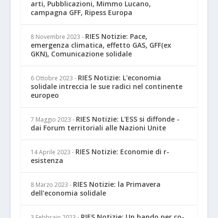
arti, Pubblicazioni, Mimmo Lucano,
campagna GFF, Ripess Europa
RIES Notizie: Pace,
8 Novembre 2023
-
emergenza climatica, effetto GAS, GFF(ex
GKN), Comunicazione solidale
RIES Notizie: L'economia
6 Ottobre 2023
-
solidale intreccia le sue radici nel continente
europeo
RIES Notizie: L'ESS si diffonde -
7 Maggio 2023
-
dai Forum territoriali alle Nazioni Unite
RIES Notizie: Economie di r-
14 Aprile 2023
-
esistenza
RIES Notizie: la Primavera
8 Marzo 2023
-
dell'economia solidale
RIES Notizie: Un bando per co-
3 Febbraio 2023
-