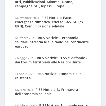
arti, Pubblicazioni, Mimmo Lucano,
campagna GFF, Ripess Europa
RIES Notizie: Pace,
8 Novembre 2023
-
emergenza climatica, effetto GAS, GFF(ex
GKN), Comunicazione solidale
RIES Notizie: L'economia
6 Ottobre 2023
-
solidale intreccia le sue radici nel continente
europeo
RIES Notizie: L'ESS si diffonde -
7 Maggio 2023
-
dai Forum territoriali alle Nazioni Unite
RIES Notizie: Economie di r-
14 Aprile 2023
-
esistenza
RIES Notizie: la Primavera
8 Marzo 2023
-
dell'economia solidale
RIES Notizie: Un bando per co-
3 Febbraio 2023
-