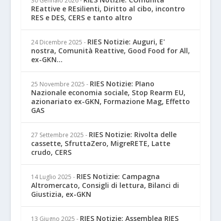
30 Gennaio 2026
-
REattive e REsilienti, Diritto al cibo, incontro
RES e DES, CERS e tanto altro
RIES Notizie: Auguri, E'
24 Dicembre 2025
-
nostra, Comunità Reattive, Good Food for All,
ex-GKN...
RIES Notizie: PIano
25 Novembre 2025
-
Nazionale economia sociale, Stop Rearm EU,
azionariato ex-GKN, Formazione Mag, Effetto
GAS
RIES Notizie: Rivolta delle
27 Settembre 2025
-
cassette, SfruttaZero, MigreRETE, Latte
crudo, CERS
RIES Notizie: Campagna
14 Luglio 2025
-
Altromercato, Consigli di lettura, Bilanci di
Giustizia, ex-GKN
RIES Notizie: Assemblea RIES
13 Giugno 2025
-