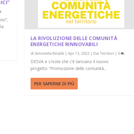
ICI”
ici”,
la
LA RIVOLUZIONE DELLE COMUNITÀ
ENERGETICHE RINNOVABILI
di
Simonetta Rinaldi
|
Apr 13, 2022
|
Dai Territori
|
0
DESVA e L’isola che c’è lanciano il nuovo
progetto “Promozione delle comunità...
PER SAPERNE DI PIÙ