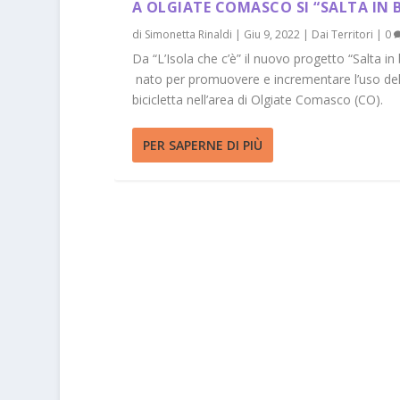
A OLGIATE COMASCO SI “SALTA IN B
di
Simonetta Rinaldi
|
Giu 9, 2022
|
Dai Territori
|
0
Da “L’Isola che c’è” il nuovo progetto “Salta in b
nato per promuovere e incrementare l’uso del
bicicletta nell’area di Olgiate Comasco (CO).
PER SAPERNE DI PIÙ