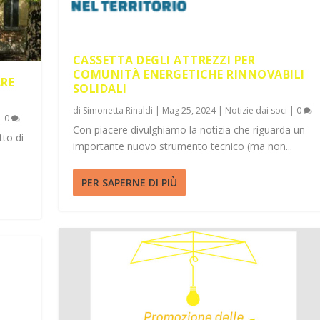
CASSETTA DEGLI ATTREZZI PER
COMUNITÀ ENERGETICHE RINNOVABILI
ARE
SOLIDALI
di
Simonetta Rinaldi
|
Mag 25, 2024
|
Notizie dai soci
|
0
|
0
Con piacere divulghiamo la notizia che riguarda un
tto di
importante nuovo strumento tecnico (ma non...
PER SAPERNE DI PIÙ