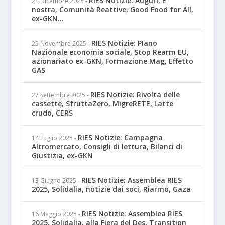
RIES Notizie: Auguri, E'
24 Dicembre 2025
-
nostra, Comunità Reattive, Good Food for All,
ex-GKN...
RIES Notizie: PIano
25 Novembre 2025
-
Nazionale economia sociale, Stop Rearm EU,
azionariato ex-GKN, Formazione Mag, Effetto
GAS
RIES Notizie: Rivolta delle
27 Settembre 2025
-
cassette, SfruttaZero, MigreRETE, Latte
crudo, CERS
RIES Notizie: Campagna
14 Luglio 2025
-
Altromercato, Consigli di lettura, Bilanci di
Giustizia, ex-GKN
RIES Notizie: Assemblea RIES
13 Giugno 2025
-
2025, Solidalia, notizie dai soci, Riarmo, Gaza
RIES Notizie: Assemblea RIES
16 Maggio 2025
-
2025. Solidalia, alla Fiera del Des, Transition