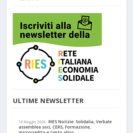
ULTIME NEWSLETTER
RIES Notizie: Solidalia, Verbale
16 Maggio 2026
-
assemblea soci, CERS, Formazione,
microcredito e tanto altro