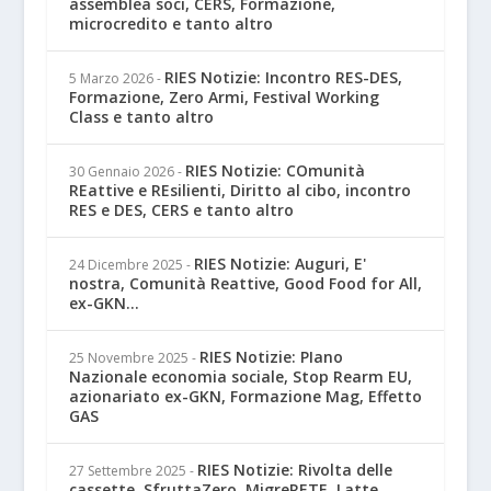
assemblea soci, CERS, Formazione,
microcredito e tanto altro
RIES Notizie: Incontro RES-DES,
5 Marzo 2026
-
Formazione, Zero Armi, Festival Working
Class e tanto altro
RIES Notizie: COmunità
30 Gennaio 2026
-
REattive e REsilienti, Diritto al cibo, incontro
RES e DES, CERS e tanto altro
RIES Notizie: Auguri, E'
24 Dicembre 2025
-
nostra, Comunità Reattive, Good Food for All,
ex-GKN...
RIES Notizie: PIano
25 Novembre 2025
-
Nazionale economia sociale, Stop Rearm EU,
azionariato ex-GKN, Formazione Mag, Effetto
GAS
RIES Notizie: Rivolta delle
27 Settembre 2025
-
cassette, SfruttaZero, MigreRETE, Latte