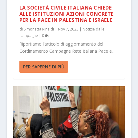
LA SOCIETÀ CIVILE ITALIANA CHIEDE
ALLE ISTITUZIONI AZIONI CONCRETE
PER LA PACE IN PALESTINA E ISRAELE
di
Simonetta Rinaldi
|
Nov 7, 2023
|
Notizie dalle
campagne
|
0
Riportiamo l’articolo di aggiornamento del
Cordinamento Campagne Rete Italiana Pace e...
PER SAPERNE DI PIÙ