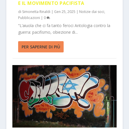
E IL MOVIMENTO PACIFISTA
di
Simonetta Rinaldi
|
Gen 25, 2025
|
Notizie dai soci
,
Pubblicazioni
|
0
“L’aiuola che ci fa tanto feroci Antologia contro la
guerra: pacifismo, obiezione di...
PER SAPERNE DI PIÙ