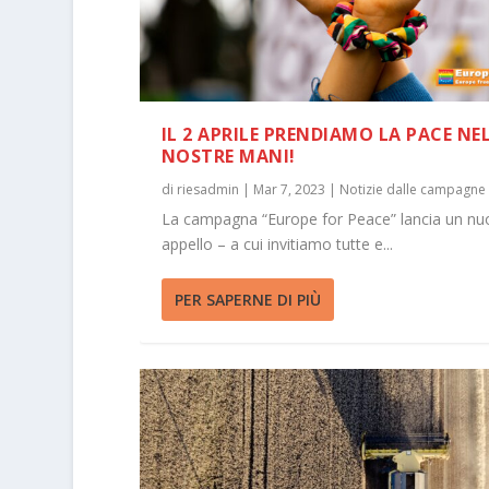
IL 2 APRILE PRENDIAMO LA PACE NE
NOSTRE MANI!
di
riesadmin
|
Mar 7, 2023
|
Notizie dalle campagne
La campagna “Europe for Peace” lancia un nu
appello – a cui invitiamo tutte e...
PER SAPERNE DI PIÙ