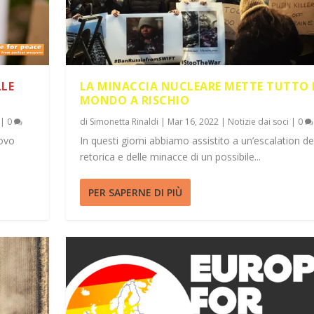
LLE
LA MINACCIA NUCLEARE METTE TUTTO 
MONDO A RISCHIO
|
0
di
Simonetta Rinaldi
|
Mar 16, 2022
|
Notizie dai soci
|
0
ovo
In questi giorni abbiamo assistito a un’escalation de
retorica e delle minacce di un possibile...
PER SAPERNE DI PIÙ