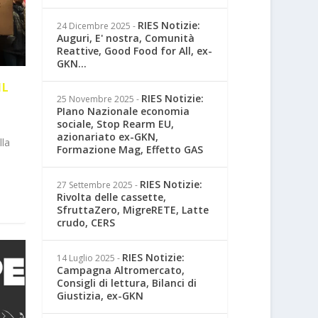
RIES Notizie:
24 Dicembre 2025
-
Auguri, E' nostra, Comunità
Reattive, Good Food for All, ex-
GKN...
IL
RIES Notizie:
25 Novembre 2025
-
PIano Nazionale economia
sociale, Stop Rearm EU,
azionariato ex-GKN,
lla
Formazione Mag, Effetto GAS
RIES Notizie:
27 Settembre 2025
-
Rivolta delle cassette,
SfruttaZero, MigreRETE, Latte
crudo, CERS
RIES Notizie:
14 Luglio 2025
-
Campagna Altromercato,
Consigli di lettura, Bilanci di
Giustizia, ex-GKN