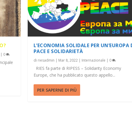
NO?
L’ECONOMIA SOLIDALE PER UN’EUROPA 
PACE E SOLIDARIETÀ
|
0
di
riesadmin
|
Mar 8, 2022
|
Internazionale
|
0
incipale
RIES fa parte di RIPESS – Solidarity Economy
Europe, che ha pubblicato questo appello...
PER SAPERNE DI PIÙ