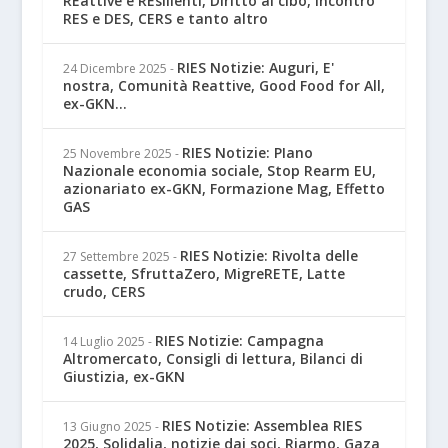
REattive e REsilienti, Diritto al cibo, incontro
RES e DES, CERS e tanto altro
RIES Notizie: Auguri, E'
24 Dicembre 2025
-
nostra, Comunità Reattive, Good Food for All,
ex-GKN...
RIES Notizie: PIano
25 Novembre 2025
-
Nazionale economia sociale, Stop Rearm EU,
azionariato ex-GKN, Formazione Mag, Effetto
GAS
RIES Notizie: Rivolta delle
27 Settembre 2025
-
cassette, SfruttaZero, MigreRETE, Latte
crudo, CERS
RIES Notizie: Campagna
14 Luglio 2025
-
Altromercato, Consigli di lettura, Bilanci di
Giustizia, ex-GKN
RIES Notizie: Assemblea RIES
13 Giugno 2025
-
2025, Solidalia, notizie dai soci, Riarmo, Gaza