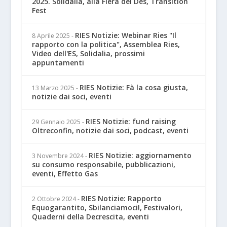
2025. Solidalia, alla Fiera del Des, Transition
Fest
RIES Notizie: Webinar Ries "Il
8 Aprile 2025
-
rapporto con la politica", Assemblea Ries,
Video dell'ES, Solidalia, prossimi
appuntamenti
RIES Notizie: Fà la cosa giusta,
13 Marzo 2025
-
notizie dai soci, eventi
RIES Notizie: fund raising
29 Gennaio 2025
-
Oltreconfin, notizie dai soci, podcast, eventi
RIES Notizie: aggiornamento
3 Novembre 2024
-
su consumo responsabile, pubblicazioni,
eventi, Effetto Gas
RIES Notizie: Rapporto
2 Ottobre 2024
-
Equogarantito, Sbilanciamoci!, Festivalori,
Quaderni della Decrescita, eventi