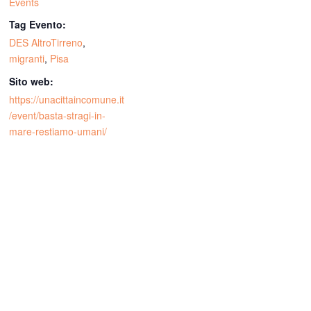
Events
Tag Evento:
DES AltroTirreno
,
migranti
,
Pisa
Sito web:
https://unacittaincomune.it
/event/basta-stragi-in-
mare-restiamo-umani/