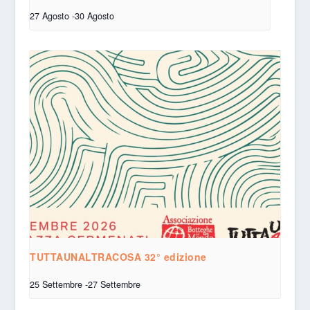
27 Agosto
-
30 Agosto
TUTTAUNALTRACOSA 32° edizione
25 Settembre
-
27 Settembre