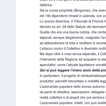
fabbrica.
Sia la nuova proprietà (Borgomeo, che aveva 
dei 180 dipendenti rimasti in azienda, con un
Lo scorso dicembre, il Tribunale di Firenze 
decreto ex art. 28 dello Statuto dei lavorator
Quella che era una buona notizia, che confer
stipendi, sempre illegalmente, malgrado l’an
ad abbandonare la lotta e facilitare lo svuot
L’attacco contro il Collettivo è diventato mol
Ma dopo oltre 4 mesi senza stipendio, il Col
l’intervento della Regione ad acquisire lo st
speculativi, come l’attuale liquidatore vorreb
Qui si può leggere l’intero testo della pr
In particolare, il progetto di reindustrializza
produttivi: pannelli fotovoltaici e mobilità leg
L’azionariato popolare dello scorso autunno a
da parte di cittadinə, associazioni, delegatə
realtà collettive e di singoli che ora sentono
L’azionariato popolare, infatti, non può sostit