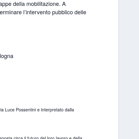
tappe della mobilitazione. A
erminare l’intervento pubblico delle
ologna
ia Luce Possentini e interpretato dallə
osta circa il futuro del loro lavoro e della