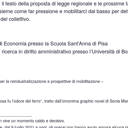
o il testo della proposta di legge regionale e le prossime 
nsieme come far pressione e mobilitarci dal basso per det
 del collettivo.
di Economia presso la Scuola Sant’Anna di Pisa
ricerca in diritto amministrativo presso l’Università di B
r la reindustralizzazione e prospettive di mobilitazione –
a fu l’odore del ferro”, tratto dall’omonima graphic novel di Sonia Mar
______________
Gkn vive un momento caldo e decisivo.
e, dal 9 luglio 2021 a oggi, gli operai non hanno avuto ancora alcuna risp