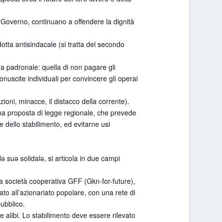
l Governo, continuano a offendere la dignità
otta antisindacale (si tratta del secondo
va padronale: quella di non pagare gli
nuscite individuali per convincere gli operai
zioni, minacce, il distacco della corrente).
 una proposta di legge regionale, che prevede
 dello stabilimento, ed evitarne usi
llə suə solidalə, si articola in due campi
la società cooperativa GFF (Gkn-for-future),
ato all’azionariato popolare, con una rete di
pubblico.
lie alibi. Lo stabilimento deve essere rilevato