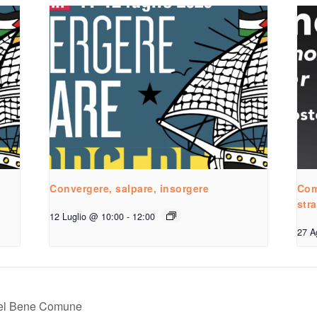
Convergere, salpare, insorgere
Com
str
12 Luglio @ 10:00
-
12:00
27 A
o del Bene Comune