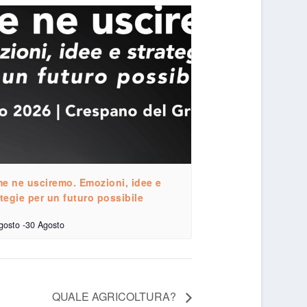
e ne usciremo. Emozioni, idee e
ategie per un futuro possibile
gosto
-
30 Agosto
QUALE AGRICOLTURA?