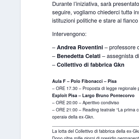
Durante l’iniziativa, sarà presentat
seguire, vogliamo chiederci tuttə i
istituzioni politiche e stare al fianco
Intervengono:
–
– professore 
Andrea Roventini
–
– assegnista di 
Benedetta Celati
–
Collettivo di fabbrica Gkn
Aula F – Polo Fibonacci – Pisa
– ORE 17.30 – Proposta di legge regionale pe
Exploit Pisa – Largo Bruno Pontecorvo
– ORE 20:00 – Aperitivo condiviso
– ORE 21:00 – Reading teatrale “La prima cos
operaiə della ex-Gkn.
______________________________
_____
La lotta del Collettivo di fabbrica della ex-
Dopo oltre mille giorni di presidio permanent