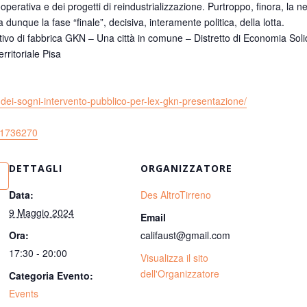
perativa e dei progetti di reindustrializzazione. Purtroppo, finora, la n
dunque la fase “finale”, decisiva, interamente politica, della lotta.
tivo di fabbrica GKN – Una città in comune – Distretto di Economia Soli
rritoriale Pisa
-dei-sogni-
intervento-pubblico-per-lex-
gkn-presentazione/
31736270
DETTAGLI
ORGANIZZATORE
Data:
Des AltroTirreno
9 Maggio 2024
Email
Ora:
califaust@gmail.com
17:30 - 20:00
Visualizza il sito
dell'Organizzatore
Categoria Evento:
Events