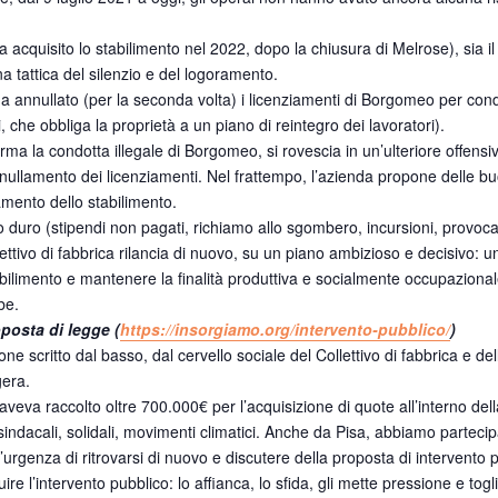
acquisito lo stabilimento nel 2022, dopo la chiusura di Melrose), sia i
a tattica del silenzio e del logoramento.
ha annullato (per la seconda volta) i licenziamenti di Borgomeo per cond
i, che obbliga la proprietà a un piano di reintegro dei lavoratori).
ma la condotta illegale di Borgomeo, si rovescia in un’ulteriore offensi
nullamento dei licenziamenti. Nel frattempo, l’azienda propone delle buo
amento dello stabilimento.
to duro (stipendi non pagati, richiamo allo sgombero, incursioni, provoca
lettivo di fabbrica rilancia di nuovo, su un piano ambizioso e decisivo:
abilimento e mantenere la finalità produttiva e socialmente occupazionale
be.
oposta di legge (
https://insorgiamo.org/
intervento-pubblico/
)
zione scritto dal basso, dal cervello sociale del Collettivo di fabbrica e de
gera.
veva raccolto oltre 700.000€ per l’acquisizione di quote all’interno del
 sindacali, solidali, movimenti climatici. Anche da Pisa, abbiamo partecip
 l’urgenza di ritrovarsi di nuovo e discutere della proposta di intervento 
uire l’intervento pubblico: lo affianca, lo sfida, gli mette pressione e tog