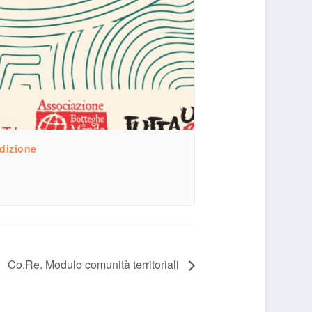
izione
Co.Re. Modulo comunità territoriali