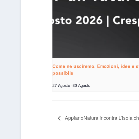
Come ne usciremo. Emozioni, idee e st
possibile
27 Agosto
-
30 Agosto
AppianoNatura incontra L’isola ch