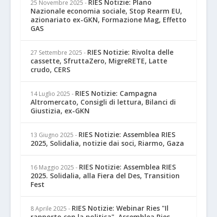
RIES Notizie: PIano
25 Novembre 2025
-
Nazionale economia sociale, Stop Rearm EU,
azionariato ex-GKN, Formazione Mag, Effetto
GAS
RIES Notizie: Rivolta delle
27 Settembre 2025
-
cassette, SfruttaZero, MigreRETE, Latte
crudo, CERS
RIES Notizie: Campagna
14 Luglio 2025
-
Altromercato, Consigli di lettura, Bilanci di
Giustizia, ex-GKN
RIES Notizie: Assemblea RIES
13 Giugno 2025
-
2025, Solidalia, notizie dai soci, Riarmo, Gaza
RIES Notizie: Assemblea RIES
16 Maggio 2025
-
2025. Solidalia, alla Fiera del Des, Transition
Fest
RIES Notizie: Webinar Ries "Il
8 Aprile 2025
-
rapporto con la politica", Assemblea Ries,