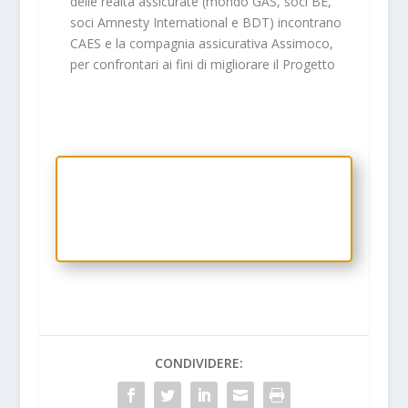
delle realtà assicurate (mondo GAS, soci BE,
soci Amnesty International e BDT) incontrano
CAES e la compagnia assicurativa Assimoco,
per confrontari ai fini di migliorare il Progetto
CLICCA QUI PER ACCEDERE ALLA
PAGINA DEDICATA AI SOGGETTI
COLLEGATI A RIES
CONDIVIDERE: