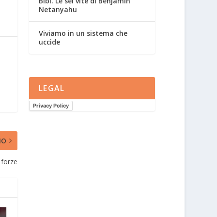
Bibi. Le sei vite di Benjamin
Netanyahu
Viviamo in un sistema che
uccide
LEGAL
Privacy Policy
MO
 forze