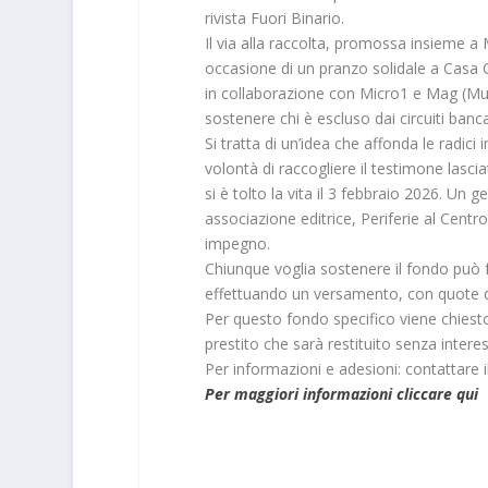
rivista Fuori Binario.
Il via alla raccolta, promossa insieme 
occasione di un pranzo solidale a Casa Ca
in collaborazione con Micro1 e Mag (Mutu
sostenere chi è escluso dai circuiti bancar
Si tratta di un’idea che affonda le radici
volontà di raccogliere il testimone lasci
si è tolto la vita il 3 febbraio 2026. Un
associazione editrice, Periferie al Centr
impegno.
Chiunque voglia sostenere il fondo può f
effettuando un versamento, con quote d
Per questo fondo specifico viene chiesto
prestito che sarà restituito senza interes
Per informazioni e adesioni: contattare i
Per maggiori informazioni cliccare qui