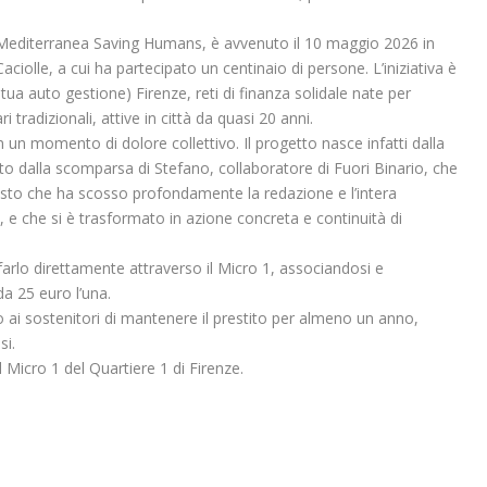
a Mediterranea Saving Humans, è avvenuto il 10 maggio 2026 in
ciolle, a cui ha partecipato un centinaio di persone. L’iniziativa è
a auto gestione) Firenze, reti di finanza solidale nate per
i tradizionali, attive in città da quasi 20 anni.
 in un momento di dolore collettivo. Il progetto nasce infatti dalla
ato dalla scomparsa di Stefano, collaboratore di Fuori Binario, che
 gesto che ha scosso profondamente la redazione e l’intera
o, e che si è trasformato in azione concreta e continuità di
arlo direttamente attraverso il Micro 1, associandosi e
a 25 euro l’una.
 ai sostenitori di mantenere il prestito per almeno un anno,
si.
l Micro 1 del Quartiere 1 di Firenze.