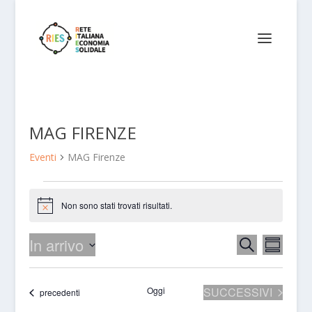
MAG FIRENZE
Eventi
MAG Firenze
EVENTI
Non sono stati trovati risultati.
Notice
EVENTI
EVEN
In arrivo
CERCA
SOMMAR
VISTE
RICERCA
Select
NAVI
E
date.
EVENTI
Oggi
SUCCESSIVI
Eventi
precedenti
VISTE