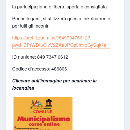
la partecipazione è libera, aperta e consigliata
Per collegarsi, si utilizzerà questo link ricorrente
per tutti gli incontri
https://arci-it.zoom.us/j/84973476612?
pwd=BPrWDI6OlvV2ZAa3PGs5hNpGySqk7e.1
ID riunione: 849 7347 6612
Codice d’accesso: 486806
Cliccare sull’immagine per scaricare la
locandina