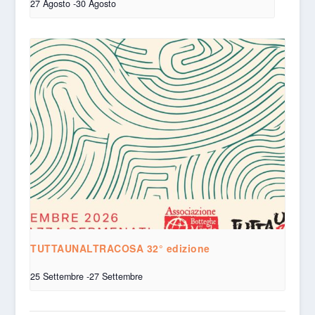
27 Agosto
-
30 Agosto
TUTTAUNALTRACOSA 32° edizione
25 Settembre
-
27 Settembre