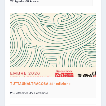
27 Agosto
-
30 Agosto
TUTTAUNALTRACOSA 32° edizione
25 Settembre
-
27 Settembre