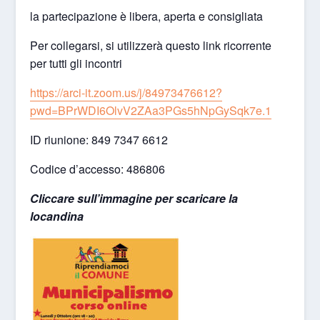
la partecipazione è libera, aperta e consigliata
Per collegarsi, si utilizzerà questo link ricorrente
per tutti gli incontri
https://arci-it.zoom.us/j/84973476612?
pwd=BPrWDI6OlvV2ZAa3PGs5hNpGySqk7e.1
ID riunione: 849 7347 6612
Codice d’accesso: 486806
Cliccare sull’immagine per scaricare la
locandina