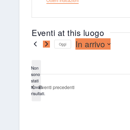
Ottieni indicazioni
Eventi at this luogo
In arrivo
Oggi
Seleziona
la
data.
Non
sono
stati
Notice
Eventi
precedenti
trovati
risultati.