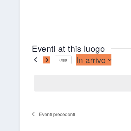
Eventi at this luogo
In arrivo
Oggi
Seleziona
la
data.
Eventi
precedenti