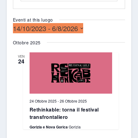
Eventi at this luogo
14/10/2023
 - 
6/8/2026
Seleziona
Ottobre 2025
la
data.
VEN
24
24 Ottobre 2025
-
26 Ottobre 2025
Rethinkable: torna il festival
transfrontaliero
Gorizia e Nova Gorica
Gorizia