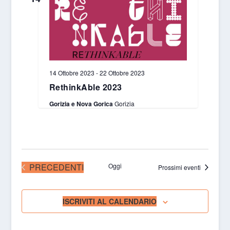
14 Ottobre 2023
-
22 Ottobre 2023
RethinkAble 2023
Gorizia e Nova Gorica
Gorizia
EVENTI
PRECEDENTI
Oggi
Prossimi eventi
ISCRIVITI AL CALENDARIO