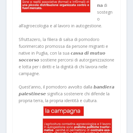
𝗻𝗮 di
sostegn
o
all’agroecologia e al lavoro in autogestione.
Sfruttazero, la filiera di salsa di pomodoro
fuorimercato promossa da persone migranti e
native in Puglia, con la sua 𝙘𝙖𝙨𝙨𝙖 𝙙𝙞 𝙢𝙪𝙩𝙪𝙤
𝙨𝙤𝙘𝙘𝙤𝙧𝙨𝙤 sostiene percorsi di autorganizzazione
e lotta per i diritti e la dignità di chi lavora nelle
campagne.
Quest’anno, il pomodoro avvolto dalla 𝙗𝙖𝙣𝙙𝙞𝙚𝙧𝙖
𝙥𝙖𝙡𝙚𝙨𝙩𝙞𝙣𝙚𝙨𝙚 significa sostenere chi difende la
propria terra, la propria identità e cultura.