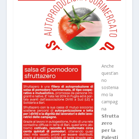
Anche
quest’an
no
sostenia
mo la
campag
na
𝗦𝗳𝗿𝘂𝘁𝘁𝗮
𝘇𝗲𝗿𝗼
𝗽𝗲𝗿 𝗹𝗮
𝗣𝗮𝗹𝗲𝘀𝘁𝗶