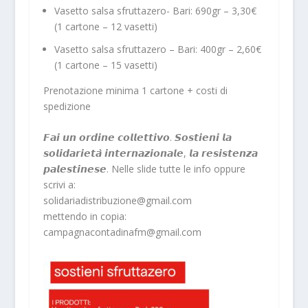
Vasetto salsa sfruttazero- Bari: 690gr – 3,30€
(1 cartone – 12 vasetti)
Vasetto salsa sfruttazero – Bari: 400gr – 2,60€
(1 cartone – 15 vasetti)
Prenotazione minima 1 cartone + costi di
spedizione
𝙁𝙖𝙞 𝙪𝙣 𝙤𝙧𝙙𝙞𝙣𝙚 𝙘𝙤𝙡𝙡𝙚𝙩𝙩𝙞𝙫𝙤. 𝙎𝙤𝙨𝙩𝙞𝙚𝙣𝙞 𝙡𝙖
𝙨𝙤𝙡𝙞𝙙𝙖𝙧𝙞𝙚𝙩𝙖̀ 𝙞𝙣𝙩𝙚𝙧𝙣𝙖𝙯𝙞𝙤𝙣𝙖𝙡𝙚, 𝙡𝙖 𝙧𝙚𝙨𝙞𝙨𝙩𝙚𝙣𝙯𝙖
𝙥𝙖𝙡𝙚𝙨𝙩𝙞𝙣𝙚𝙨𝙚. Nelle slide tutte le info oppure
scrivi a:
solidariadistribuzione@gmail.com
mettendo in copia:
campagnacontadinafm@gmail.com