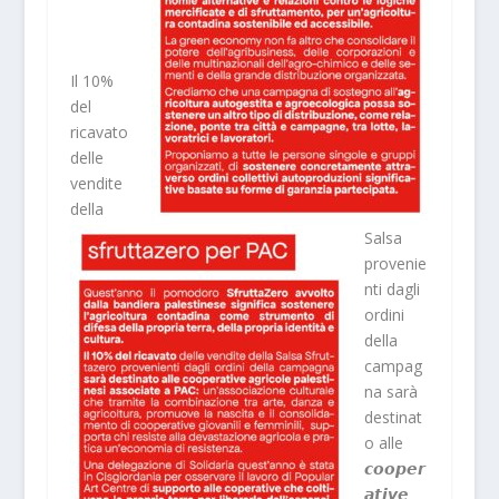
Il 10%
del
ricavato
delle
vendite
della
Salsa
provenie
nti dagli
ordini
della
campag
na sarà
destinat
o alle
𝙘𝙤𝙤𝙥𝙚𝙧
𝙖𝙩𝙞𝙫𝙚