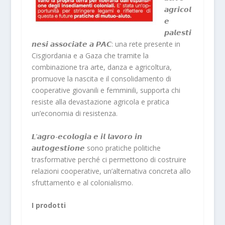
𝙖𝙜𝙧𝙞𝙘𝙤𝙡
𝙚
𝙥𝙖𝙡𝙚𝙨𝙩𝙞
𝙣𝙚𝙨𝙞 𝙖𝙨𝙨𝙤𝙘𝙞𝙖𝙩𝙚 𝙖 𝙋𝘼𝘾: una rete presente in
Cisgiordania e a Gaza che tramite la
combinazione tra arte, danza e agricoltura,
promuove la nascita e il consolidamento di
cooperative giovanili e femminili, supporta chi
resiste alla devastazione agricola e pratica
un’economia di resistenza.
𝙇’𝙖𝙜𝙧𝙤-𝙚𝙘𝙤𝙡𝙤𝙜𝙞𝙖 𝙚 𝙞𝙡 𝙡𝙖𝙫𝙤𝙧𝙤 𝙞𝙣
𝙖𝙪𝙩𝙤𝙜𝙚𝙨𝙩𝙞𝙤𝙣𝙚 sono pratiche politiche
trasformative perché ci permettono di costruire
relazioni cooperative, un’alternativa concreta allo
sfruttamento e al colonialismo.
I prodotti