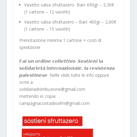
Vasetto salsa sfruttazero- Bari: 690gr – 3,30€
(1 cartone – 12 vasetti)
Vasetto salsa sfruttazero – Bari: 400gr – 2,60€
(1 cartone – 15 vasetti)
Prenotazione minima 1 cartone + costi di
spedizione
𝙁𝙖𝙞 𝙪𝙣 𝙤𝙧𝙙𝙞𝙣𝙚 𝙘𝙤𝙡𝙡𝙚𝙩𝙩𝙞𝙫𝙤. 𝙎𝙤𝙨𝙩𝙞𝙚𝙣𝙞 𝙡𝙖
𝙨𝙤𝙡𝙞𝙙𝙖𝙧𝙞𝙚𝙩𝙖̀ 𝙞𝙣𝙩𝙚𝙧𝙣𝙖𝙯𝙞𝙤𝙣𝙖𝙡𝙚, 𝙡𝙖 𝙧𝙚𝙨𝙞𝙨𝙩𝙚𝙣𝙯𝙖
𝙥𝙖𝙡𝙚𝙨𝙩𝙞𝙣𝙚𝙨𝙚. Nelle slide tutte le info oppure
scrivi a:
solidariadistribuzione@gmail.com
mettendo in copia:
campagnacontadinafm@gmail.com