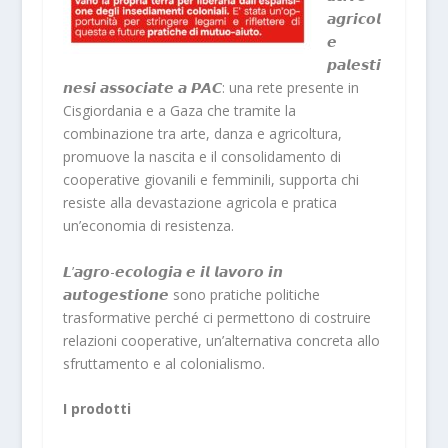
𝙖𝙜𝙧𝙞𝙘𝙤𝙡
𝙚
𝙥𝙖𝙡𝙚𝙨𝙩𝙞
𝙣𝙚𝙨𝙞 𝙖𝙨𝙨𝙤𝙘𝙞𝙖𝙩𝙚 𝙖 𝙋𝘼𝘾: una rete presente in
Cisgiordania e a Gaza che tramite la
combinazione tra arte, danza e agricoltura,
promuove la nascita e il consolidamento di
cooperative giovanili e femminili, supporta chi
resiste alla devastazione agricola e pratica
un’economia di resistenza.
𝙇’𝙖𝙜𝙧𝙤-𝙚𝙘𝙤𝙡𝙤𝙜𝙞𝙖 𝙚 𝙞𝙡 𝙡𝙖𝙫𝙤𝙧𝙤 𝙞𝙣
𝙖𝙪𝙩𝙤𝙜𝙚𝙨𝙩𝙞𝙤𝙣𝙚 sono pratiche politiche
trasformative perché ci permettono di costruire
relazioni cooperative, un’alternativa concreta allo
sfruttamento e al colonialismo.
I prodotti