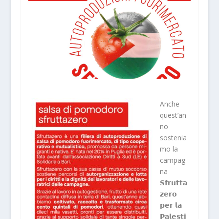
Anche
quest’an
no
sostenia
mo la
campag
na
𝗦𝗳𝗿𝘂𝘁𝘁𝗮
𝘇𝗲𝗿𝗼
𝗽𝗲𝗿 𝗹𝗮
𝗣𝗮𝗹𝗲𝘀𝘁𝗶