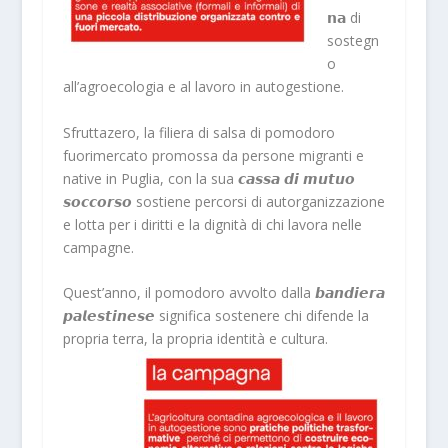
𝗻𝗮 di
sostegn
o
all’agroecologia e al lavoro in autogestione.
Sfruttazero, la filiera di salsa di pomodoro
fuorimercato promossa da persone migranti e
native in Puglia, con la sua 𝙘𝙖𝙨𝙨𝙖 𝙙𝙞 𝙢𝙪𝙩𝙪𝙤
𝙨𝙤𝙘𝙘𝙤𝙧𝙨𝙤 sostiene percorsi di autorganizzazione
e lotta per i diritti e la dignità di chi lavora nelle
campagne.
Quest’anno, il pomodoro avvolto dalla 𝙗𝙖𝙣𝙙𝙞𝙚𝙧𝙖
𝙥𝙖𝙡𝙚𝙨𝙩𝙞𝙣𝙚𝙨𝙚 significa sostenere chi difende la
propria terra, la propria identità e cultura.