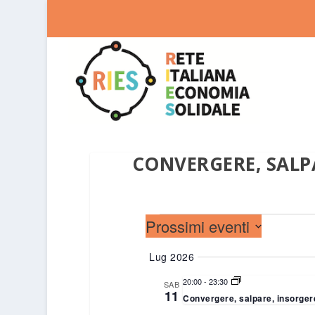
CONVERGERE, SALP
EVENTI
Prossimi eventi
Select
Lug 2026
date.
20:00
-
23:30
SAB
11
Convergere, salpare, insorger