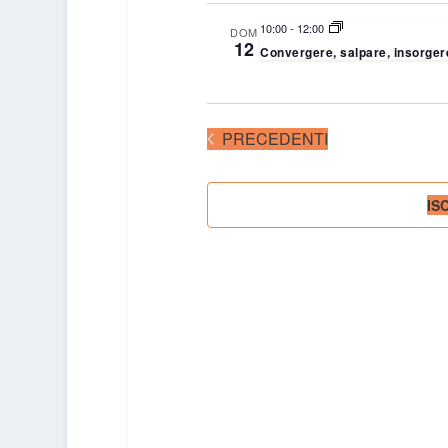
10:00
-
12:00
DOM
12
Convergere, salpare, insorger
EVENTI
PRECEDENTI
IS