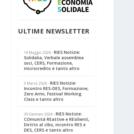
TO
IO
GAZIONE
ULTIME NEWSLETTER
ONE
RIES Notizie:
16 Maggio 2026
-
Solidalia, Verbale assemblea
soci, CERS, Formazione,
microcredito e tanto altro
RIES Notizie:
5 Marzo 2026
-
Incontro RES-DES, Formazione,
Zero Armi, Festival Working
Class e tanto altro
RIES Notizie:
30 Gennaio 2026
-
COmunità REattive e REsilienti,
Diritto al cibo, incontro RES e
DES, CERS e tanto altro