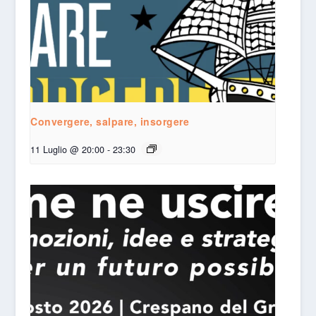
Convergere, salpare, insorgere
11 Luglio @ 20:00
-
23:30