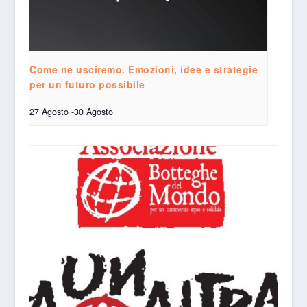
Come ne usciremo. Emozioni, idee e strategie
per un futuro possibile
27 Agosto
-
30 Agosto