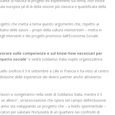
stante la nascita di progetti ed esperimenti sul tema, non esiste
a europea (al di là della visione più classica e quantificata della
rogetto che metta a tema questo argomento che, rispetto ai
itativi delle azioni – propri della cultura
m
ai
nstream
– metta in
e degli interventi e dei progetti promossi dall’Economia Sociale
vorare sulle competenze e sul know-how necessari per
mpatto sociale
” e vedrà Solidarius Italia ospite organizzatrice.
lo svoltosi il 5-6 settembre a Lille in Francia e ha visto al centro
divisione delle esperienze dei diversi partner anche attraverso
avori si svolgeranno nella sede di Solidarius Italia, mentre il 3
n albero”, un’associazione che opera nel campo dell’inclusione
imo anno sta sviluppando un progetto che – a livello sperimentale –
catori per valutare l’inclusività di un quartiere nei confronti di