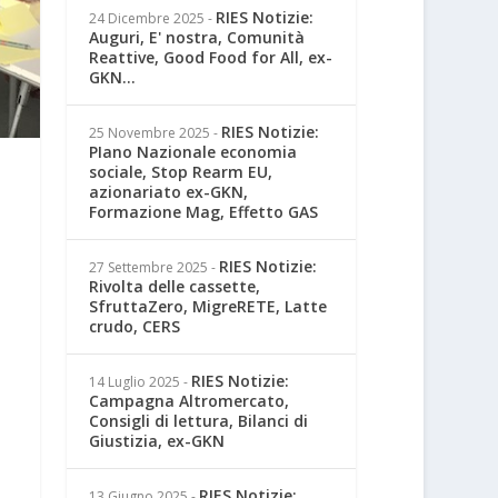
RIES Notizie:
24 Dicembre 2025
-
Auguri, E' nostra, Comunità
Reattive, Good Food for All, ex-
GKN...
RIES Notizie:
25 Novembre 2025
-
PIano Nazionale economia
sociale, Stop Rearm EU,
azionariato ex-GKN,
Formazione Mag, Effetto GAS
RIES Notizie:
27 Settembre 2025
-
Rivolta delle cassette,
SfruttaZero, MigreRETE, Latte
crudo, CERS
RIES Notizie:
14 Luglio 2025
-
Campagna Altromercato,
Consigli di lettura, Bilanci di
Giustizia, ex-GKN
RIES Notizie:
13 Giugno 2025
-