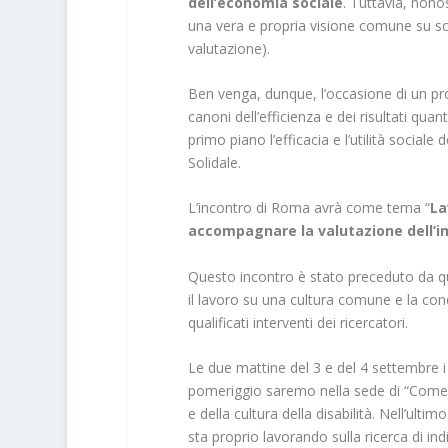
dell’economia sociale
. Tuttavia, nono
una vera e propria visione comune su scal
valutazione).
Ben venga, dunque, l’occasione di un p
canoni dell’efficienza e dei risultati quant
primo piano l’efficacia e l’utilità social
Solidale.
L’incontro di Roma avrà come tema “
La
accompagnare la valutazione dell’i
Questo incontro è stato preceduto da quel
il lavoro su una cultura comune e la con
qualificati interventi dei ricercatori.
Le due mattine del 3 e del 4 settembre i l
pomeriggio saremo nella sede di “Come u
e della cultura della disabilità. Nell’ult
sta proprio lavorando sulla ricerca di indi