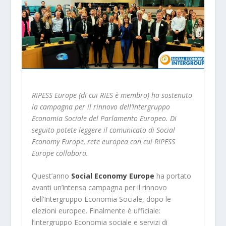
RIPESS Europe (di cui RIES è membro) ha sostenuto
la campagna per il rinnovo dell’Intergruppo
Economia Sociale del Parlamento Europeo. Di
seguito potete leggere il comunicato di Social
Economy Europe, rete europea con cui RIPESS
Europe collabora.
Quest’anno
Social Economy Europe
ha portato
avanti un’intensa campagna per il rinnovo
dell’Intergruppo Economia Sociale, dopo le
elezioni europee. Finalmente è ufficiale:
l’intergruppo Economia sociale e servizi di