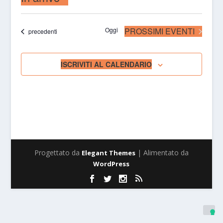
Seleziona
la
Oggi
PROSSIMI EVENTI
Eventi
precedenti
data.
ISCRIVITI AL CALENDARIO
Progettato da
| Alimentato da
Elegant Themes
WordPress