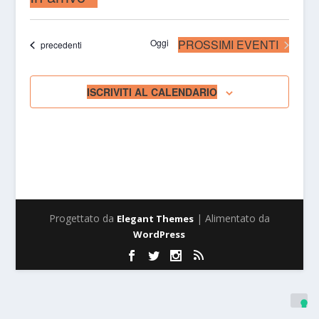
Seleziona
la
Oggi
PROSSIMI EVENTI
Eventi
precedenti
data.
ISCRIVITI AL CALENDARIO
Progettato da
| Alimentato da
Elegant Themes
WordPress