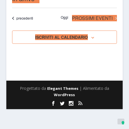
Seleziona
la
Oggi
PROSSIMI EVENTI
Eventi
precedenti
data.
ISCRIVITI AL CALENDARIO
Progettato da
| Alimentato da
Elegant Themes
WordPress