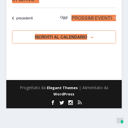
Seleziona
la
Oggi
PROSSIMI EVENTI
Eventi
precedenti
data.
ISCRIVITI AL CALENDARIO
Progettato da
| Alimentato da
Elegant Themes
WordPress