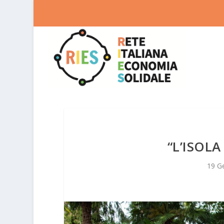
“L’ISOLA
19 G