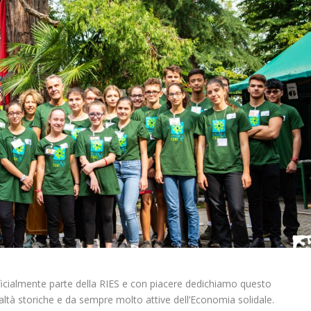
ufficialmente parte della RIES e con piacere dedichiamo questo
ealtà storiche e da sempre molto attive dell’Economia solidale.