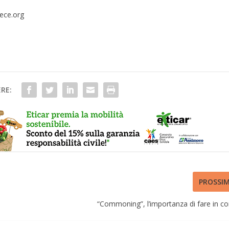
ece.org
RE:
PROSSI
“Commoning”, l’importanza di fare in 