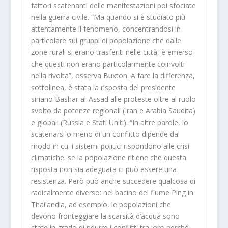
fattori scatenanti delle manifestazioni poi sfociate
nella guerra civile. “Ma quando si è studiato più
attentamente il fenomeno, concentrandosi in
particolare sui gruppi di popolazione che dalle
zone rurali si erano trasferiti nelle città, è emerso
che questi non erano particolarmente coinvolti
nella rivolta”, osserva Buxton. A fare la differenza,
sottolinea, è stata la risposta del presidente
siriano Bashar al-Assad alle proteste oltre al ruolo
svolto da potenze regionali (Iran e Arabia Saudita)
e globali (Russia e Stati Uniti). “In altre parole, lo
scatenarsi o meno di un conflitto dipende dal
modo in cui i sistemi politici rispondono alle crisi
climatiche: se la popolazione ritiene che questa
risposta non sia adeguata ci può essere una
resistenza. Però può anche succedere qualcosa di
radicalmente diverso: nel bacino del fiume Ping in
Thailandia, ad esempio, le popolazioni che
devono fronteggiare la scarsità d’acqua sono
state in grado di ridurre i conflitti tra loro perché