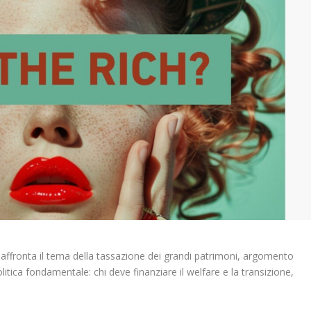
e affronta il tema della tassazione dei grandi patrimoni, argomento
itica fondamentale: chi deve finanziare il welfare e la transizione,