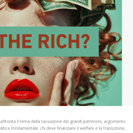
e affronta il tema della tassazione dei grandi patrimoni, argomento
itica fondamentale: chi deve finanziare il welfare e la transizione,