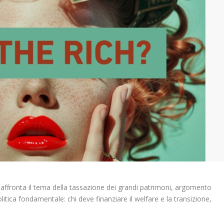
e affronta il tema della tassazione dei grandi patrimoni, argomento
itica fondamentale: chi deve finanziare il welfare e la transizione,